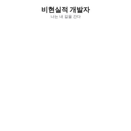
컨
비현실적 개발자
텐
츠
나는 내 길을 간다
로
건
너
뛰
기