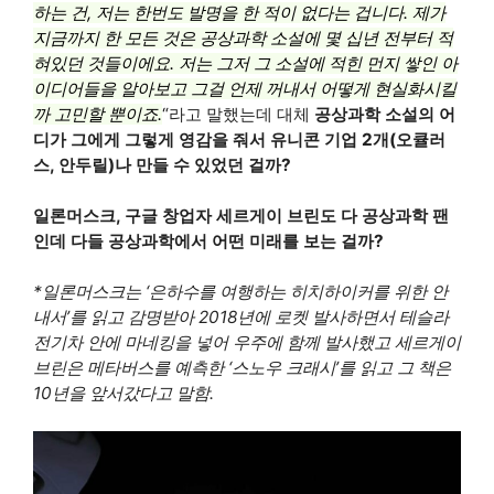
하는 건, 저는 한번도 발명을 한 적이 없다는 겁니다. 제가
지금까지 한 모든 것은 공상과학 소설에 몇 십년 전부터 적
혀있던 것들이에요. 저는 그저 그 소설에 적힌 먼지 쌓인 아
이디어들을 알아보고 그걸 언제 꺼내서 어떻게 현실화시킬
까 고민할 뿐이죠.
“라고 말했는데 대체
공상과학 소설의 어
디가 그에게 그렇게 영감을 줘서 유니콘 기업 2개(오큘러
스, 안두릴)나 만들 수 있었던 걸까?
일론머스크, 구글 창업자 세르게이 브린도 다 공상과학 팬
인데 다들 공상과학에서 어떤 미래를 보는 걸까?
*일론머스크는 ‘은하수를 여행하는 히치하이커를 위한 안
내서’를 읽고 감명받아 2018년에 로켓 발사하면서 테슬라
전기차 안에 마네킹을 넣어 우주에 함께 발사했고 세르게이
브린은 메타버스를 예측한 ‘스노우 크래시’를 읽고 그 책은
10년을 앞서갔다고 말함.