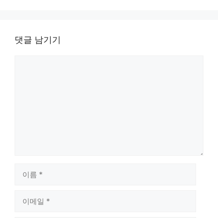
댓글 남기기
댓
글
이
름
이
메
일