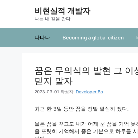
컨
비현실적 개발자
텐
츠
나는 내 길을 간다
로
건
나나나
Becoming a global citizen
너
뛰
기
꿈은 무의식의 발현 그 이
믿지 말자
2023-03-01
작성자:
Developer Bo
최근 한 3일 동안 꿈을 정말 열심히 꿨다.
물론 꿈을 꾸고도 내가 어제 꾼 꿈을 기억 못
을 또렷히 기억해서 좋은 기분으로 하루를 시