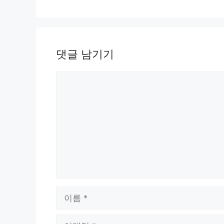
리
댓글 남기기
댓
글
이
름
이