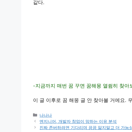
같다.
-지금까지 매번 꿈 꾸면 꿈해몽 열쓈히 찾아보
이 글 이후로 꿈 해몽 글 안 찾아볼 거에요.
카
나나나
테
엔지니어, 개발자 창업이 망하는 이유 분석
고
진짜 존버하려면 기다리며 끙끙 앓지말고 더 가능성