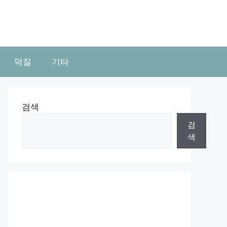
덕질
기타
검색
검
색