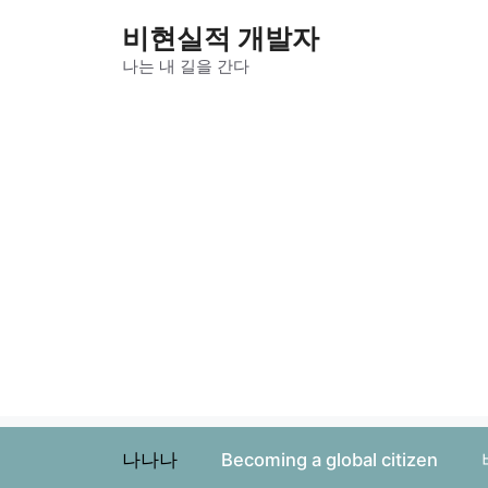
컨
비현실적 개발자
텐
츠
나는 내 길을 간다
로
건
너
뛰
기
나나나
Becoming a global citizen