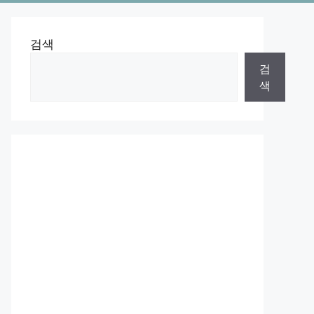
검색
검
색