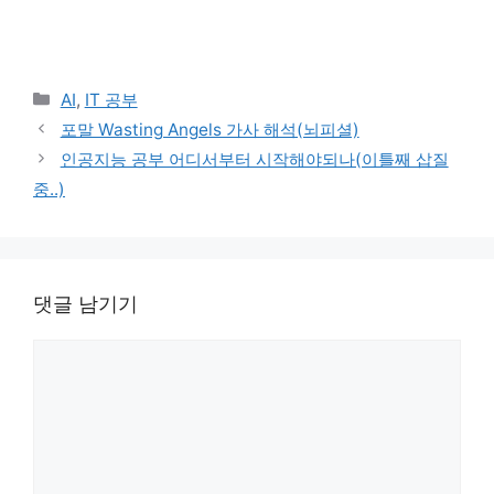
카
AI
,
IT 공부
테
포말 Wasting Angels 가사 해석(뇌피셜)
고
인공지능 공부 어디서부터 시작해야되나(이틀째 삽질
리
중..)
댓글 남기기
댓
글