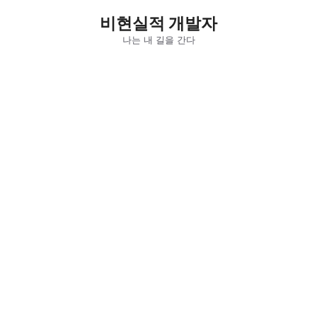
컨
비현실적 개발자
텐
츠
나는 내 길을 간다
로
건
너
뛰
기