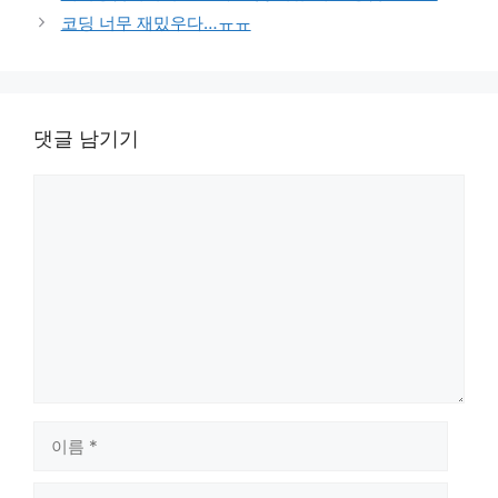
고
코딩 너무 재밌우다…ㅠㅠ
리
댓글 남기기
댓
글
이
름
이