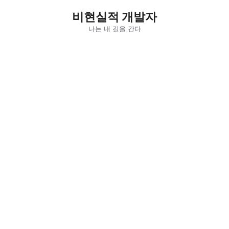
컨
비현실적 개발자
텐
츠
나는 내 길을 간다
로
건
너
뛰
기