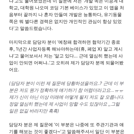
냐’고도 물어보셨는데 이 질문에 저는 ‘개발 쪽은 이공계 대
학교, 대학원 나오며 코딩 기본 베이스가 있었고 이 앱을 처
음부터 끝까지 나 혼자 만들며 개발은 능통하다, 유기동물
쪽은 뭐 별다른 경력은 없지만 개인적인 관심이 항상 있었
다’고 말씀드렸습니다.
마지막으로 담당자 분이 ‘예창패 합격하면 협약기간 종료
후, 1년간 사업자등록 해놔야하는데(휴, 폐업 X) 알고 계시
냐’고 물어보셔서 저는 ‘알고 있다… 근데 열심히 했는데 사
업이 안되면 어쩌냐..’고 오히려 제가 담당자 분께 되물어봤
어요.
(담당자 분이 이런 제 질문에 당황하셨을까요..? 근데 이 부
분은 저도 뭔가 정확하게 얘기하기 참 어렵더라고요…ㅠㅠ
제가 신이 아닌 이상 미래에 어떻게 될지 저도 잘 모릅니다.
정말 열심히 했는데 제 사업이 망할 수도 있잖아요 ,,그럴
일은 없길 바라지만 흑흑)
담당자 분은 제 질문에 ‘이 부분은 나중에 또 주관기관과 얘
기를 해보는 것이 좋겠다~’고 말씀해주셔서 일단 이 부분은