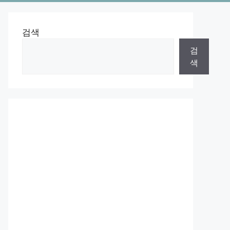
검색
검
색