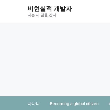
컨
비현실적 개발자
텐
츠
나는 내 길을 간다
로
건
너
뛰
기
나나나
Becoming a global citizen