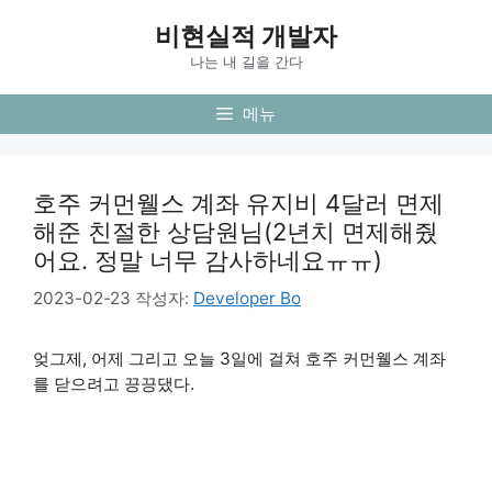
컨
비현실적 개발자
텐
츠
나는 내 길을 간다
로
건
메뉴
너
뛰
기
호주 커먼웰스 계좌 유지비 4달러 면제
해준 친절한 상담원님(2년치 면제해줬
어요. 정말 너무 감사하네요ㅠㅠ)
2023-02-23
작성자:
Developer Bo
엊그제, 어제 그리고 오늘 3일에 걸쳐 호주 커먼웰스 계좌
를 닫으려고 끙끙댔다.